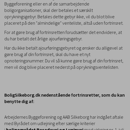
Byggeforening eller en af de samarbejdende
boligorganisationer, skal der betales et særskilt
oprykningsgebyr. Betales dette gebyr ikke, vil du blot blive
placeret på den "almindelige" venteliste, altså uden fortrinsret.
For at gøre brug af fortrinsretten forudsætter det endvidere, at
du har betalt det årlige ajourføringsgebyr.
Har du ikke betalt ajourføringsgebyret og ønsker du alligevel at
gøre brug af din fortrinsret, skal du have et nyt
opnoteringsnummer. Du vil så kunne gøre brug af din fortrinsret,
men vil dog blive placeret nederst på oprykningsventelisten.
BoligSilkeborg.dk nedenstående fortrinsretter, som du kan
benytte dig af:
Arbejdernes Byggeforening og AAB Silkeborg har indgået aftale
med Byrådet om udlejning efter særlige kriterier
i
boligområdet Resedavej og Lupinvej
med virkning pr. 1. juli