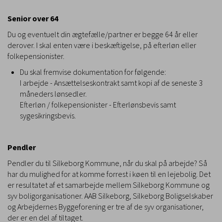
Senior over 64
Du og eventuelt din ægtefælle/partner er begge 64 år eller
derover. I skal enten være i beskæftigelse, på efterløn eller
folkepensionister.
Du skal fremvise dokumentation for følgende:
I arbejde - Ansættelseskontrakt samt kopi af de seneste 3
måneders lønsedler.
Efterløn / folkepensionister - Efterlønsbevis samt
sygesikringsbevis.
Pendler
Pendler du til Silkeborg Kommune, når du skal på arbejde? Så
har du mulighed for at komme forrest i køen til en lejebolig. Det
er resultatet af et samarbejde mellem Silkeborg Kommune og
syv boligorganisationer. AAB Silkeborg, Silkeborg Boligselskaber
og Arbejdernes Byggeforening er tre af de syv organisationer,
der er en del af tiltaget.