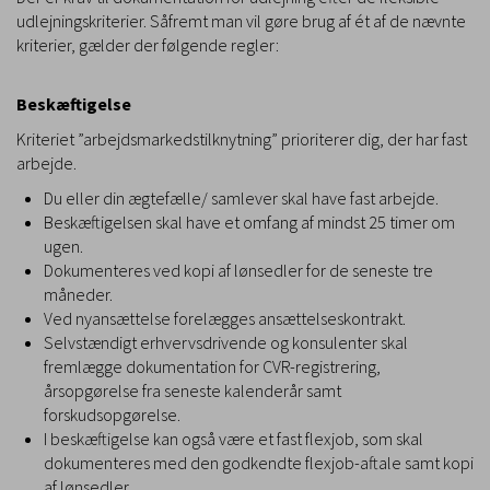
udlejningskriterier. Såfremt man vil gøre brug af ét af de nævnte
kriterier, gælder der følgende regler:
Beskæftigelse
Kriteriet ”arbejdsmarkedstilknytning” prioriterer dig, der har fast
arbejde.
Du eller din ægtefælle/ samlever skal have fast arbejde.
Beskæftigelsen skal have et omfang af mindst 25 timer om
ugen.
Dokumenteres ved kopi af lønsedler for de seneste tre
måneder.
Ved nyansættelse forelægges ansættelseskontrakt.
Selvstændigt erhvervsdrivende og konsulenter skal
fremlægge dokumentation for
CVR-registrering,
årsopgørelse fra seneste kalenderår samt
forskudsopgørelse.
I beskæftigelse kan også være et fast flexjob, som skal
dokumenteres med den godkendte flexjob-aftale samt kopi
af lønsedler.