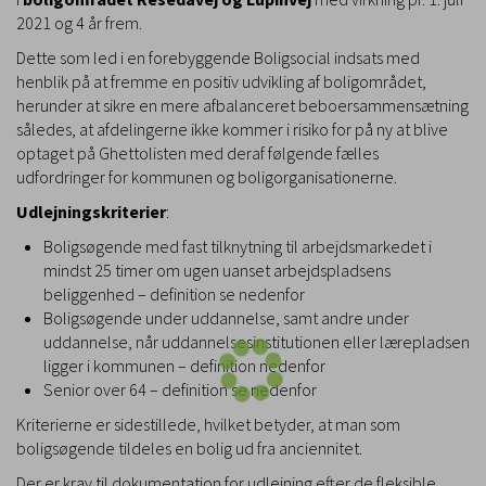
2021 og 4 år frem.
Dette som led i en forebyggende Boligsocial indsats med
henblik på at fremme en positiv udvikling af boligområdet,
herunder at sikre en mere afbalanceret beboersammensætning
således, at afdelingerne ikke kommer i risiko for på ny at blive
optaget på Ghettolisten med deraf følgende fælles
udfordringer for kommunen og boligorganisationerne.
Udlejningskriterier
:
Boligsøgende med fast tilknytning til arbejdsmarkedet i
mindst 25 timer om ugen uanset arbejdspladsens
beliggenhed – definition se nedenfor
Boligsøgende under uddannelse, samt andre under
uddannelse, når uddannelsesinstitutionen eller lærepladsen
ligger i kommunen – definition nedenfor
Senior over 64 – definition se nedenfor
Kriterierne er sidestillede, hvilket betyder, at man som
boligsøgende tildeles en bolig ud fra anciennitet.
Der er krav til dokumentation for udlejning efter de fleksible