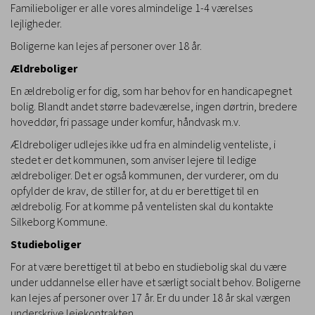
Familieboliger er alle vores almindelige 1-4 værelses
lejligheder.
Boligerne kan lejes af personer over 18 år.
Ældreboliger
En ældrebolig er for dig, som har behov for en handicapegnet
bolig. Blandt andet større badeværelse, ingen dørtrin, bredere
hoveddør, fri passage under komfur, håndvask m.v.
Ældreboliger udlejes ikke ud fra en almindelig venteliste, i
stedet er det kommunen, som anviser lejere til ledige
ældreboliger. Det er også kommunen, der vurderer, om du
opfylder de krav, de stiller for, at du er berettiget til en
ældrebolig. For at komme på ventelisten skal du kontakte
Silkeborg Kommune.
Studieboliger
For at være berettiget til at bebo en studiebolig skal du være
under uddannelse eller have et særligt socialt behov. Boligerne
kan lejes af personer over 17 år. Er du under 18 år skal værgen
underskrive lejekontrakten.