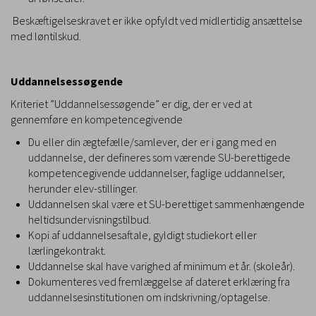
Beskæftigelseskravet er ikke opfyldt ved midlertidig ansættelse
med løntilskud.
Uddannelsessøgende
Kriteriet ”Uddannelsessøgende” er dig, der er ved at
gennemføre en kompetencegivende
Du eller din ægtefælle/samlever, der er i gang med en
uddannelse, der defineres som værende SU-berettigede
kompetencegivende uddannelser, faglige uddannelser,
herunder elev-stillinger.
Uddannelsen skal være et SU-berettiget sammenhængende
heltidsundervisningstilbud.
Kopi af uddannelsesaftale, gyldigt studiekort eller
lærlingekontrakt.
Uddannelse skal have varighed af minimum et år. (skoleår).
Dokumenteres ved fremlæggelse af dateret erklæring fra
uddannelsesinstitutionen
om indskrivning/optagelse.