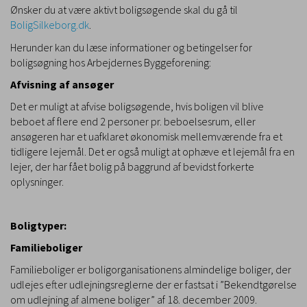
Ønsker du at være aktivt boligsøgende skal du gå til
BoligSilkeborg.dk
.
Herunder kan du læse informationer og betingelser for
boligsøgning hos Arbejdernes Byggeforening:
Afvisning af ansøger
Det er muligt at afvise boligsøgende, hvis boligen vil blive
beboet af flere end 2 personer pr. beboelsesrum, eller
ansøgeren har et uafklaret økonomisk mellemværende fra et
tidligere lejemål. Det er også muligt at ophæve et lejemål fra en
lejer, der har fået bolig på baggrund af bevidst forkerte
oplysninger.
Boligtyper:
Familieboliger
Familieboliger er boligorganisationens almindelige boliger, der
udlejes efter udlejningsreglerne der er fastsat i ”Bekendtgørelse
om udlejning af almene boliger” af 18. december 2009.