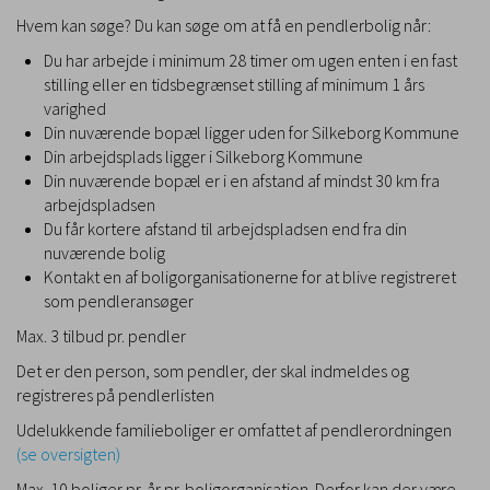
Hvem kan søge? Du kan søge om at få en pendlerbolig når:
Du har arbejde i minimum 28 timer om ugen enten i en fast
stilling eller en tidsbegrænset stilling af minimum 1 års
varighed
Din nuværende bopæl ligger uden for Silkeborg Kommune
Din arbejdsplads ligger i Silkeborg Kommune
Din nuværende bopæl er i en afstand af mindst 30 km fra
arbejdspladsen
Du får kortere afstand til arbejdspladsen end fra din
nuværende bolig
Kontakt en af boligorganisationerne for at blive registreret
som pendleransøger
Max. 3 tilbud pr. pendler
Det er den person, som pendler, der skal indmeldes og
registreres på pendlerlisten
Udelukkende familieboliger er omfattet af pendlerordningen
(se oversigten)
Max. 10 boliger pr. år pr. boligorganisation. Derfor kan der være