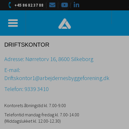
+45 86 82 37 88
Toggle navigation
DRIFTSKONTOR
Adresse: Nørretorv 16, 8600 Silkeborg
E-mail:
D
riftskontor1
@
arbejdernesbyggeforening.dk
Telefon: 9339 3410
Kontorets åbningstid kl. 7.00-9.00
Telefontid mandag-fredag kl. 7.00-14.00
(Middagslukket kl. 12.00-12.30)