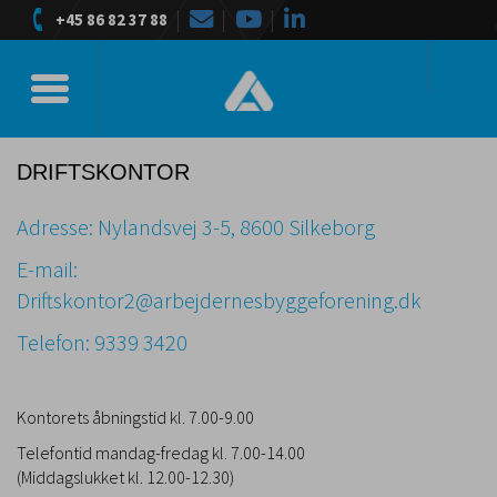
+45 86 82 37 88
Toggle navigation
DRIFTSKONTOR
Adresse: Nylandsvej 3-5, 8600 Silkeborg
E-mail:
D
riftskontor2
@
arbejdernesbyggeforening.dk
Telefon: 9339 3420
Kontorets åbningstid kl. 7.00-9.00
Telefontid mandag-fredag kl. 7.00-14.00
(Middagslukket kl. 12.00-12.30)